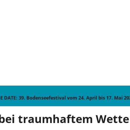
HE DATE:
39. Bodenseefestival vom 24. April bis 17. Mai 20
 bei traumhaftem Wette