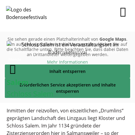
Sie sehen gerade einen Platzhalterinhalt von
Google Maps
.
Um auf den eigentlichen Inhalt zuzugreifen, klicken Sie auf
die Schaltfläche unten. Bitte beachten Sie, dass dabei Daten
© Staatliche Schlösser und Gärten Baden-Württemberg, Achim
an Drittanbieter weitergegeben werden.
Mende
Mehr Informationen
Inhalt entsperren
Salem
Erforderlichen Service akzeptieren und Inhalte
entsperren
Schloss Salem
Inmitten der reizvollen, von eiszeitlichen „Drumlins“
geprägten Landschaft des Linzgaus liegt Kloster und
Schloss Salem. Im Jahr 1134 gründete der
Zisterzienserorden hier in Salmansweiler – so der