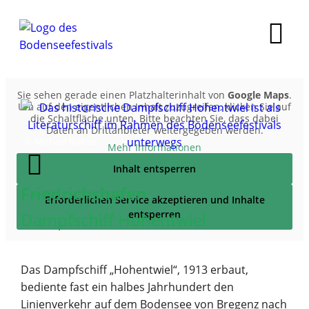
Sie sehen gerade einen Platzhalterinhalt von
Google Maps
.
Um auf den eigentlichen Inhalt zuzugreifen, klicken Sie auf
die Schaltfläche unten. Bitte beachten Sie, dass dabei
Daten an Drittanbieter weitergegeben werden.
© Michael Häfner
Mehr Informationen
Inhalt entsperren
Friedrichshafen
Erforderlichen Service akzeptieren und Inhalte
entsperren
Dampfschiff Hohentwiel
Das Dampfschiff „Hohentwiel“, 1913 erbaut,
bediente fast ein halbes Jahrhundert den
Linienverkehr auf dem Bodensee von Bregenz nach