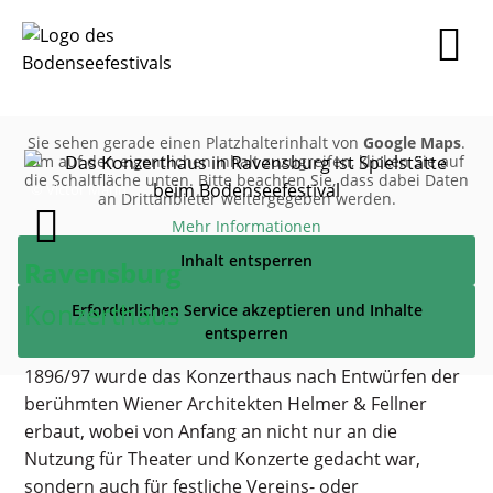
Sie sehen gerade einen Platzhalterinhalt von
Google Maps
.
Um auf den eigentlichen Inhalt zuzugreifen, klicken Sie auf
die Schaltfläche unten. Bitte beachten Sie, dass dabei Daten
© Victor Marin
an Drittanbieter weitergegeben werden.
Mehr Informationen
Inhalt entsperren
Ravensburg
Konzerthaus
Erforderlichen Service akzeptieren und Inhalte
entsperren
1896/97 wurde das Konzerthaus nach Entwürfen der
berühmten Wiener Architekten Helmer & Fellner
erbaut, wobei von Anfang an nicht nur an die
Nutzung für Theater und Konzerte gedacht war,
sondern auch für festliche Vereins- oder