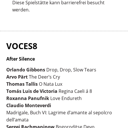
Diese Spielstätte kann barrierefrei besucht
werden.
VOCES8
After Silence
Orlando Gibbons
Drop, Drop, Slow Tears
Arvo Pärt
The Deer’s Cry
Thomas Tallis
O Nata Lux
Tomás Luis de Victoria
Regina Caeli á 8
Roxanna Panufnik
Love Endureth
Claudio Monteverdi
Madrigale, Buch VI: Lagrime d’amante al sepolcro
dell’amata
Sergei Rachmaninow
Bogoroditse Devo