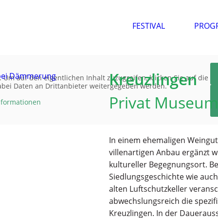
FESTIVAL
PROG
Kreuzlingen
. Um auf den eigentlichen Inhalt zuzugreifen, klicken Sie auf die
dabei Daten an Drittanbieter weitergegeben werden.
Privat
Museum 
nformationen
In einem ehemaligen Weingut 
villenartigen Anbau ergänzt 
kultureller Begegnungsort. B
Siedlungsgeschichte wie auch
alten Luftschutzkeller veran
abwechslungsreich die spezi
Kreuzlingen. In der Daueraus